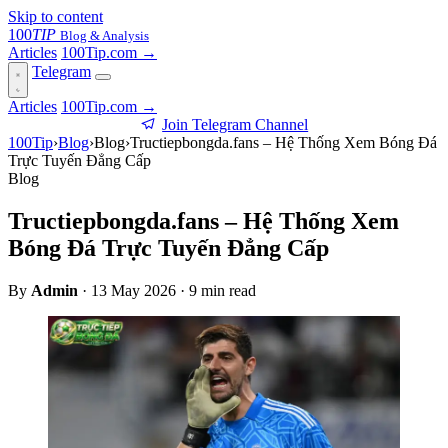
Skip to content
100
TIP
Blog & Analysis
Articles
100Tip.com →
Telegram
Articles
100Tip.com →
Join Telegram Channel
100Tip
›
Blog
›
Blog
›
Tructiepbongda.fans – Hệ Thống Xem Bóng Đá
Trực Tuyến Đẳng Cấp
Blog
Tructiepbongda.fans – Hệ Thống Xem
Bóng Đá Trực Tuyến Đẳng Cấp
By
Admin
·
13 May 2026
·
9 min read