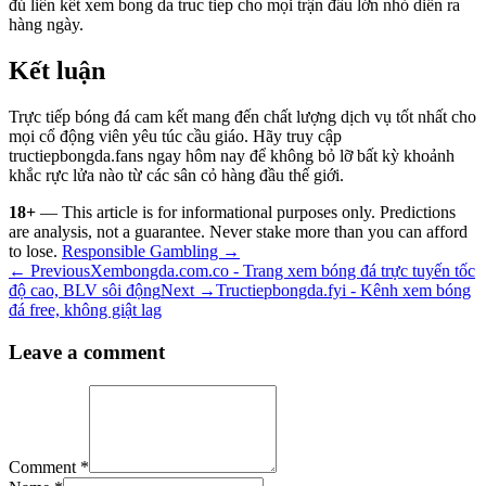
đủ liên kết xem bong da truc tiep cho mọi trận đấu lớn nhỏ diễn ra
hàng ngày.
Kết luận
Trực tiếp bóng đá
cam kết mang đến chất lượng dịch vụ tốt nhất cho
mọi cổ động viên yêu túc cầu giáo. Hãy truy cập
tructiepbongda.fans ngay hôm nay để không bỏ lỡ bất kỳ khoảnh
khắc rực lửa nào từ các sân cỏ hàng đầu thế giới.
18+
— This article is for informational purposes only. Predictions
are analysis, not a guarantee. Never stake more than you can afford
to lose.
Responsible Gambling →
← Previous
Xembongda.com.co - Trang xem bóng đá trực tuyến tốc
độ cao, BLV sôi động
Next →
Tructiepbongda.fyi - Kênh xem bóng
đá free, không giật lag
Leave a comment
Comment *